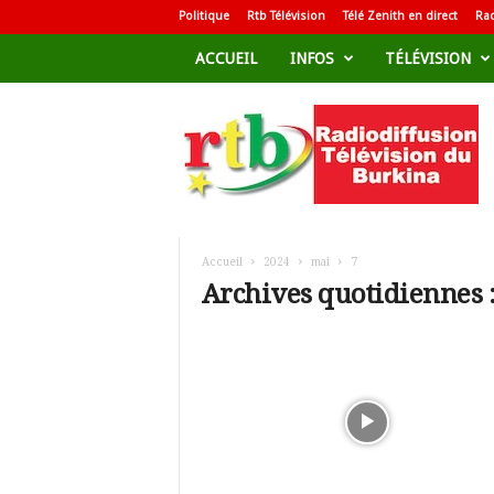
Politique
Rtb Télévision
Télé Zenith en direct
Rad
ACCUEIL
INFOS
TÉLÉVISION
R
a
d
i
o
d
i
f
Accueil
2024
mai
7
f
Archives quotidiennes :
u
s
i
o
n
T
é
l