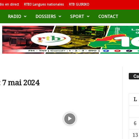
io en direct
RTB3 Langues nationales
RTB GUIRIKO
RADIO
DOSSIERS
SPORT
CONTACT
Ca
 7 mai 2024
L
6
13