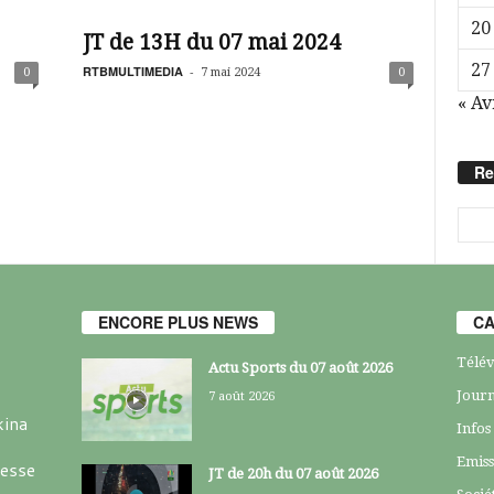
20
JT de 13H du 07 mai 2024
27
RTBMULTIMEDIA
-
0
7 mai 2024
0
« Av
Re
ENCORE PLUS NEWS
CA
Télév
Actu Sports du 07 août 2026
Journ
7 août 2026
kina
Infos
Emiss
resse
JT de 20h du 07 août 2026