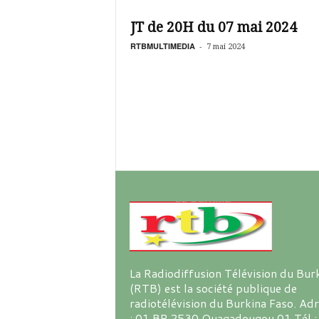
é
v
JT de 20H du 07 mai 2024
i
s
RTBMULTIMEDIA
-
7 mai 2024
i
o
n
d
u
B
u
r
k
i
n
a
La Radiodiffusion Télévision du Bur
(RTB) est la société publique de
radiotélévision du Burkina Faso. Ad
: 01 BP 2530 Ouagadougou 01 Tél :