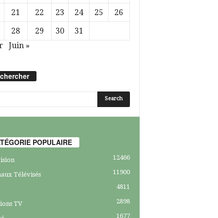
21
22
23
24
25
26
28
29
30
31
r
Juin »
chercher
TÉGORIE POPULAIRE
12466
ision
11900
aux Télévisés
4811
2898
ions TV
1677