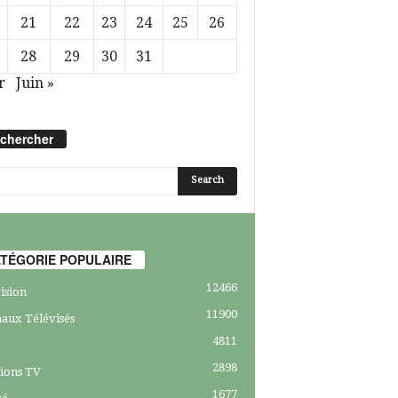
21
22
23
24
25
26
28
29
30
31
r
Juin »
chercher
TÉGORIE POPULAIRE
12466
ision
11900
aux Télévisés
4811
2898
ions TV
1677