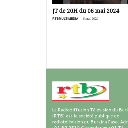
é
v
JT de 20H du 06 mai 2024
i
s
RTBMULTIMEDIA
-
6 mai 2024
i
o
n
d
u
B
u
r
k
i
n
a
La Radiodiffusion Télévision du Bur
(RTB) est la société publique de
radiotélévision du Burkina Faso. Ad
: 01 BP 2530 Ouagadougou 01 Tél :