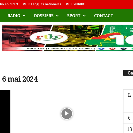
io en direct
RTB3 Langues nationales
RTB GUIRIKO
RADIO
DOSSIERS
SPORT
CONTACT
Ca
 6 mai 2024
L
6
13