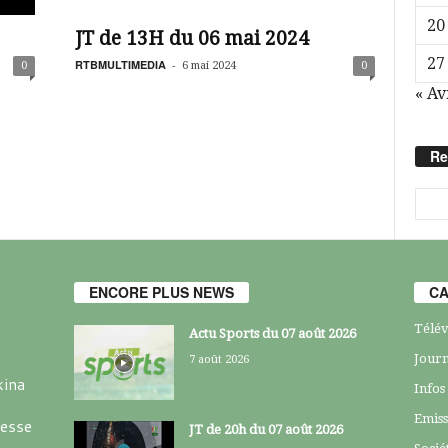
20
JT de 13H du 06 mai 2024
27
RTBMULTIMEDIA
-
0
6 mai 2024
0
« Av
Re
ENCORE PLUS NEWS
CA
Télév
Actu Sports du 07 août 2026
Journ
7 août 2026
kina
Infos
Emiss
resse
JT de 20h du 07 août 2026