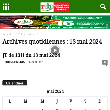
Accueil
2024
mai
13
Archives quotidiennes : 13 mai 2024
JT de 13H du 13 mai 2024
RTBMULTIMEDIA
-
13 mai 2024
0
Calendrier
mai 2024
L
M
M
J
V
S
D