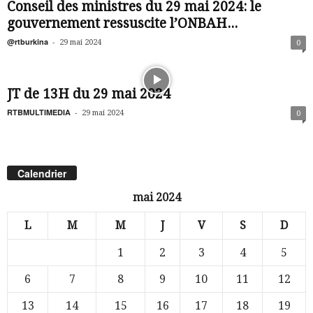
Conseil des ministres du 29 mai 2024: le
gouvernement ressuscite l’ONBAH...
@rtburkina
-
29 mai 2024
0
JT de 13H du 29 mai 2024
RTBMULTIMEDIA
-
29 mai 2024
0
Calendrier
mai 2024
L
M
M
J
V
S
D
1
2
3
4
5
6
7
8
9
10
11
12
13
14
15
16
17
18
19