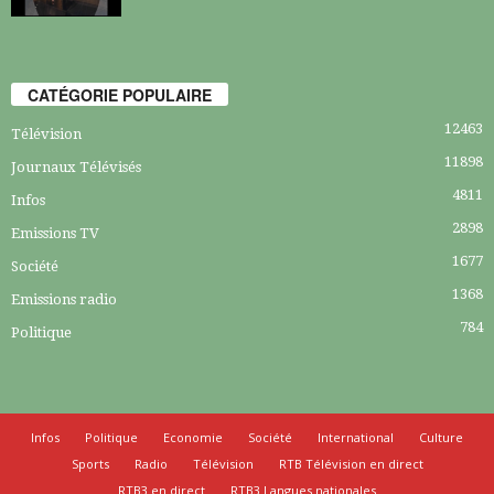
CATÉGORIE POPULAIRE
12463
Télévision
11898
Journaux Télévisés
4811
Infos
2898
Emissions TV
1677
Société
1368
Emissions radio
784
Politique
Infos
Politique
Economie
Société
International
Culture
Sports
Radio
Télévision
RTB Télévision en direct
RTB3 en direct
RTB3 Langues nationales