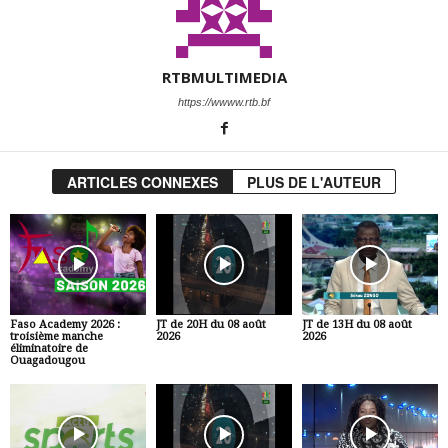
RTBMULTIMEDIA
https://wwww.rtb.bf
ARTICLES CONNEXES
PLUS DE L'AUTEUR
Faso Academy 2026 :
JT de 20H du 08 août
JT de 13H du 08 août
troisième manche
2026
2026
éliminatoire de
Ouagadougou