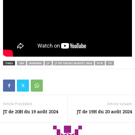
TAGS
13H
BURKINA
JT
JT DE 13H DU 20 AOÛT 2024
RTB
TV
Article Précédent
Article Suivant
JT de 20H du 19 août 2024
JT de 19H du 20 août 2024