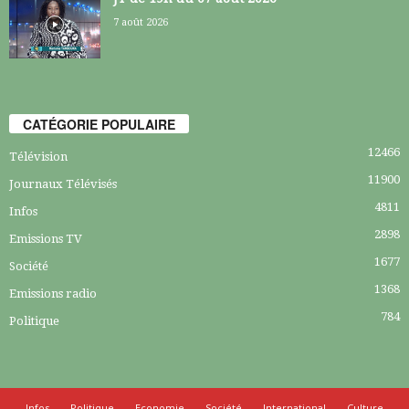
7 août 2026
CATÉGORIE POPULAIRE
12466
Télévision
11900
Journaux Télévisés
4811
Infos
2898
Emissions TV
1677
Société
1368
Emissions radio
784
Politique
Infos
Politique
Economie
Société
International
Culture