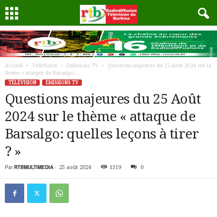
Accueil
Télévision
Emissions TV
Questions majeures du 25 Août 2024 sur le
thème « attaque de Barsalgo:...
TÉLÉVISION
EMISSIONS TV
Questions majeures du 25 Août
2024 sur le thème « attaque de
Barsalgo: quelles leçons à tirer
? »
Par
RTBMULTIMEDIA
-
25 août 2024
1319
0