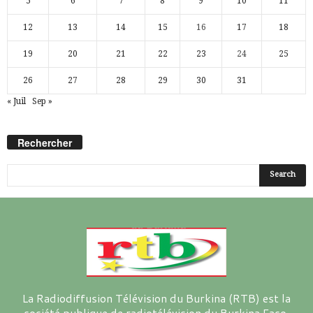
5
6
7
8
9
10
11
12
13
14
15
16
17
18
19
20
21
22
23
24
25
26
27
28
29
30
31
« Juil
Sep »
Rechercher
La Radiodiffusion Télévision du Burkina (RTB) est la
société publique de radiotélévision du Burkina Faso.