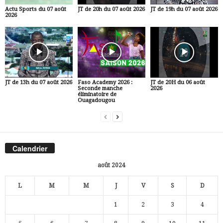
Actu Sports du 07 août
JT de 20h du 07 août 2026
JT de 19h du 07 août 2026
2026
JT de 13h du 07 août 2026
Faso Academy 2026 :
JT de 20H du 06 août
Seconde manche
2026
éliminatoire de
Ouagadougou
Calendrier
août 2024
L
M
M
J
V
S
D
1
2
3
4