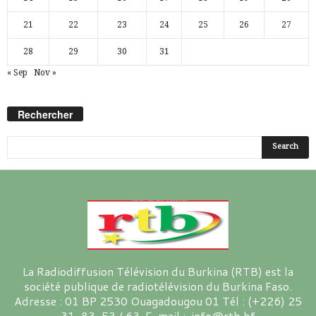
21
22
23
24
25
26
27
28
29
30
31
« Sep
Nov »
Rechercher
La Radiodiffusion Télévision du Burkina (RTB) est la
société publique de radiotélévision du Burkina Faso.
Adresse : 01 BP 2530 Ouagadougou 01 Tél : (+226) 25
31-83-53 / 63 E-mail : info@rtb.bf