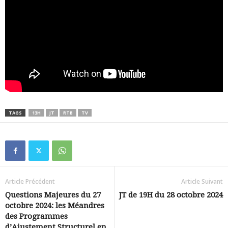
TAGS
13H
JT
RTB
TV
Article Précédent
Article Suivant
Questions Majeures du 27
JT de 19H du 28 octobre 2024
octobre 2024: les Méandres
des Programmes
d’Ajustement Structurel en