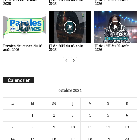
JT de 20H du 06 août
JT de 19H du 06 août
JT de 13H du 06 août
2026
2026
2026
Paroles de jeunes du 05
JT de 20H du 05 août
JT de 19H du 05 août
août 2026
2026
2026
Calendrier
octobre 2024
L
M
M
J
V
S
D
1
2
3
4
5
6
7
8
9
10
11
12
13
14
15
16
17
18
19
20