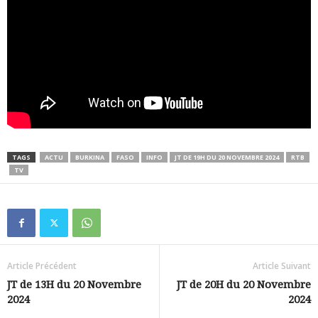
TAGS
ACTU
BURKINA
FASO
INFO
JT DE 19H DU 20 NOVEMBRE 2024
RTB
TV
Article Précédent
Article Suivant
JT de 13H du 20 Novembre
JT de 20H du 20 Novembre
2024
2024