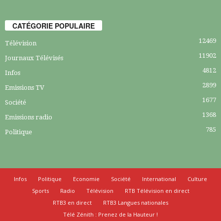
CATÉGORIE POPULAIRE
12469
Télévision
11902
Journaux Télévisés
4812
Infos
2899
Emissions TV
1677
Société
1368
Emissions radio
785
Politique
Infos
Politique
Economie
Société
International
Culture
Sports
Radio
Télévision
RTB Télévision en direct
RTB3 en direct
RTB3 Langues nationales
Télé Zénith : Prenez de la Hauteur !