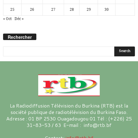
25
26
27
28
29
30
« Oct
Déc »
Rechercher
La Radiodiffusion Télévision du Burkina (RTB) est la
société publique de radiotélévision du Burkina Faso.
Adresse : 01 BP 2530 Ouagadougou 01 Tél : (+226) 25
31-83-53 / 63 E-mail : info@rtb.bf
Contact:
info@rtb.bf