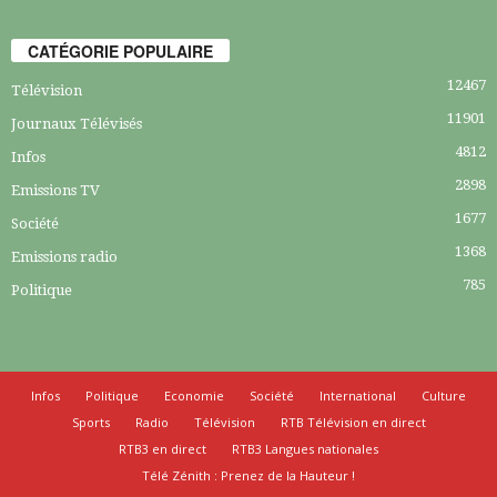
CATÉGORIE POPULAIRE
12467
Télévision
11901
Journaux Télévisés
4812
Infos
2898
Emissions TV
1677
Société
1368
Emissions radio
785
Politique
Infos
Politique
Economie
Société
International
Culture
Sports
Radio
Télévision
RTB Télévision en direct
RTB3 en direct
RTB3 Langues nationales
Télé Zénith : Prenez de la Hauteur !