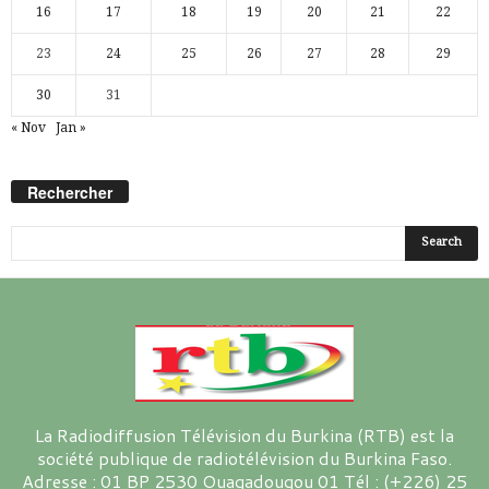
16
17
18
19
20
21
22
23
24
25
26
27
28
29
30
31
« Nov
Jan »
Rechercher
La Radiodiffusion Télévision du Burkina (RTB) est la
société publique de radiotélévision du Burkina Faso.
Adresse : 01 BP 2530 Ouagadougou 01 Tél : (+226) 25