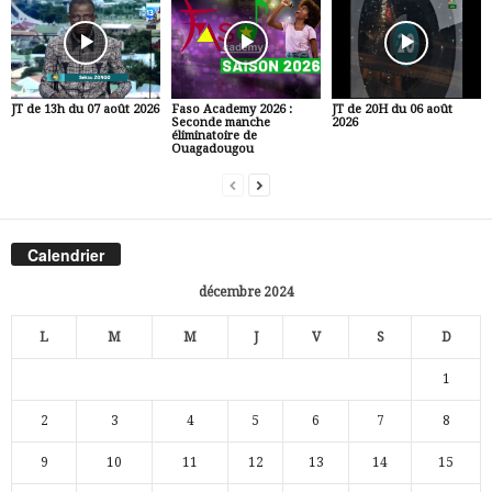
JT de 13h du 07 août 2026
Faso Academy 2026 :
JT de 20H du 06 août
Seconde manche
2026
éliminatoire de
Ouagadougou
Calendrier
décembre 2024
L
M
M
J
V
S
D
1
2
3
4
5
6
7
8
9
10
11
12
13
14
15