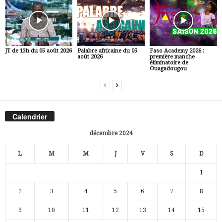
JT de 13h du 05 août 2026
Palabre africaine du 05
Faso Academy 2026 :
août 2026
première manche
éliminatoire de
Ouagadougou
Calendrier
décembre 2024
L
M
M
J
V
S
D
1
2
3
4
5
6
7
8
9
10
11
12
13
14
15