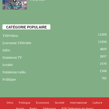
CATÉGORIE POPULAIRE
12458
Télévision
11894
Journaux Télévisés
4809
Infos
2897
Emissions TV
1676
Société
1368
Emissions radio
783
Politique
Infos
Politique
Economie
Société
International
Culture
Sports
Radio
Télévision
RTB Télévision en direct