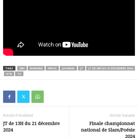
TAGS
20H
BURKINA
INFOS
JOURNAL
JT
JT DE 20H DU 21 DÉCEMBRE 2024
RTB
TV
Article Précédent
Article Suivant
JT de 13H du 21 décembre
Finale championnat
2024
national de Slam/Poésie
2024