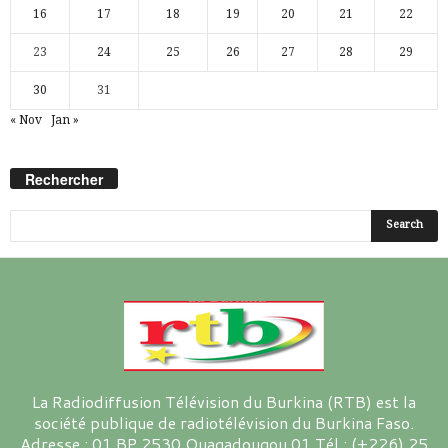
16
17
18
19
20
21
22
23
24
25
26
27
28
29
30
31
« Nov
Jan »
Rechercher
La Radiodiffusion Télévision du Burkina (RTB) est la
société publique de radiotélévision du Burkina Faso.
Adresse : 01 BP 2530 Ouagadougou 01 Tél : (+226) 25