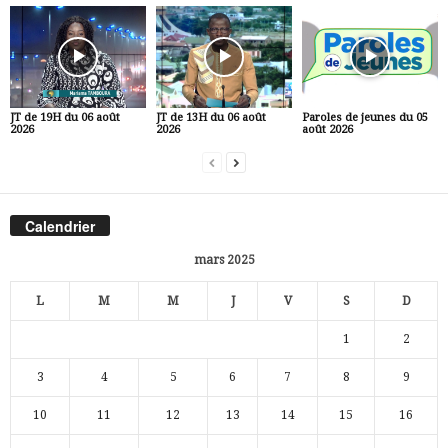
JT de 19H du 06 août
JT de 13H du 06 août
Paroles de jeunes du 05
2026
2026
août 2026
Calendrier
mars 2025
L
M
M
J
V
S
D
1
2
3
4
5
6
7
8
9
10
11
12
13
14
15
16