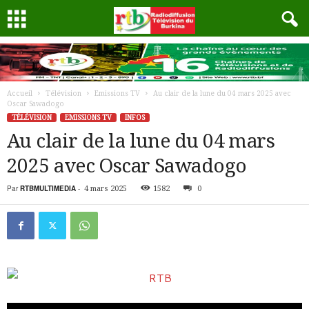
Accueil
Télévision
Emissions TV
Au clair de la lune du 04 mars 2025 avec
Oscar Sawadogo
TÉLÉVISION
EMISSIONS TV
INFOS
Au clair de la lune du 04 mars
2025 avec Oscar Sawadogo
Par
RTBMULTIMEDIA
-
4 mars 2025
1582
0