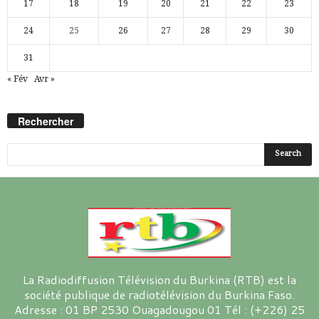
17
18
19
20
21
22
23
24
25
26
27
28
29
30
31
« Fév
Avr »
Rechercher
La Radiodiffusion Télévision du Burkina (RTB) est la
société publique de radiotélévision du Burkina Faso.
Adresse : 01 BP 2530 Ouagadougou 01 Tél : (+226) 25