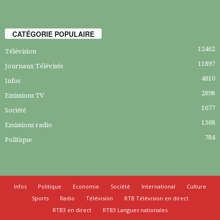
CATÉGORIE POPULAIRE
12462
Télévision
11897
Journaux Télévisés
4810
Infos
2898
Emissions TV
1677
Société
1368
Emissions radio
784
Politique
Infos
Politique
Economie
Société
International
Culture
Sports
Radio
Télévision
RTB Télévision en direct
RTB3 en direct
RTB3 Langues nationales