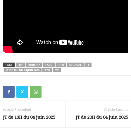
TAGS
19H
BURKINA
FASO
INFO
JOURNAL
JT
JT DE 19H DU 04 JUIN 2025
RTB
TV
Article Précédent
Article Suivant
JT de 13H du 04 juin 2025
JT de 20H du 04 juin 2025