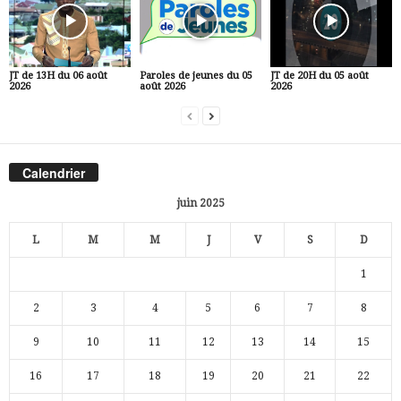
JT de 13H du 06 août
Paroles de jeunes du 05
JT de 20H du 05 août
2026
août 2026
2026
Calendrier
juin 2025
L
M
M
J
V
S
D
1
2
3
4
5
6
7
8
9
10
11
12
13
14
15
16
17
18
19
20
21
22