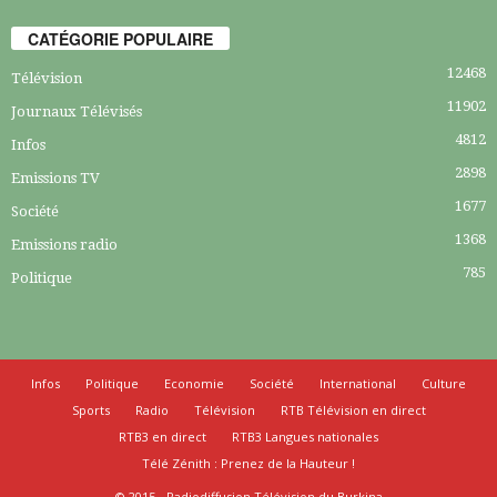
CATÉGORIE POPULAIRE
12468
Télévision
11902
Journaux Télévisés
4812
Infos
2898
Emissions TV
1677
Société
1368
Emissions radio
785
Politique
Infos
Politique
Economie
Société
International
Culture
Sports
Radio
Télévision
RTB Télévision en direct
RTB3 en direct
RTB3 Langues nationales
Télé Zénith : Prenez de la Hauteur !
© 2015 - Radiodiffusion Télévision du Burkina