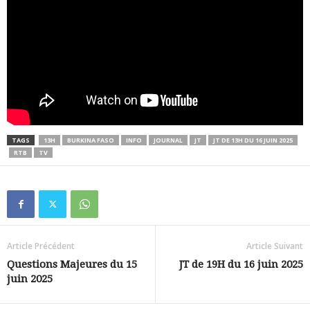
TAGS
13H
BURKINA FASO
INFO
JOURNAL
JT
JT DE 13H DU 16 JUIN 2025
RTB
TV
Article Précédent
Article Suivant
Questions Majeures du 15
JT de 19H du 16 juin 2025
juin 2025