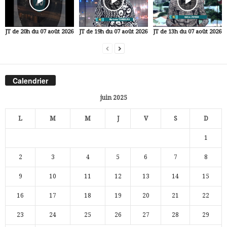
JT de 20h du 07 août 2026
JT de 19h du 07 août 2026
JT de 13h du 07 août 2026
Calendrier
juin 2025
L
M
M
J
V
S
D
1
2
3
4
5
6
7
8
9
10
11
12
13
14
15
16
17
18
19
20
21
22
23
24
25
26
27
28
29