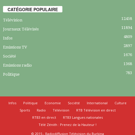
CATÉGORIE POPULAIRE
12458
Télévision
11894
Journaux Télévisés
4809
Infos
2897
Emissions TV
1676
Société
1368
Emissions radio
783
Politique
Infos
Politique
Economie
Société
International
Culture
Sports
Radio
Télévision
RTB Télévision en direct
RTB3 en direct
RTB3 Langues nationales
Télé Zénith : Prenez de la Hauteur !
© 2015 - Radiodiffusion Télévision du Burkina