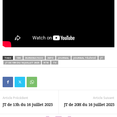
TAGS
19H
BURKINA FASO
INFO
JOURNAL
JOURNAL TÉLÉVISÉ
JT
JT DE 19H DU 16 JUILLET 2025
RTB
TV
Article Précédent
Article Suivant
JT de 13h du 16 juillet 2025
JT de 20H du 16 juillet 2025