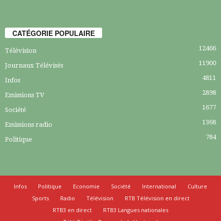
CATÉGORIE POPULAIRE
12466
Télévision
11900
Journaux Télévisés
4811
Infos
2898
Emissions TV
1677
Société
1368
Emissions radio
784
Politique
Infos
Politique
Economie
Société
International
Culture
Sports
Radio
Télévision
RTB Télévision en direct
RTB3 en direct
RTB3 Langues nationales