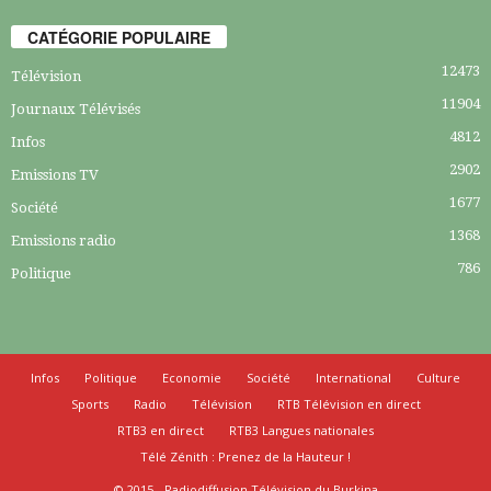
CATÉGORIE POPULAIRE
12473
Télévision
11904
Journaux Télévisés
4812
Infos
2902
Emissions TV
1677
Société
1368
Emissions radio
786
Politique
Infos
Politique
Economie
Société
International
Culture
Sports
Radio
Télévision
RTB Télévision en direct
RTB3 en direct
RTB3 Langues nationales
Télé Zénith : Prenez de la Hauteur !
© 2015 - Radiodiffusion Télévision du Burkina