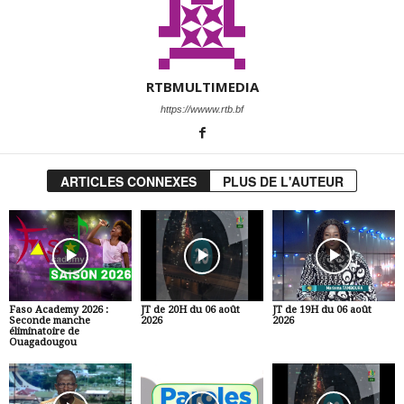
RTBMULTIMEDIA
https://wwww.rtb.bf
ARTICLES CONNEXES
PLUS DE L'AUTEUR
Faso Academy 2026 :
JT de 20H du 06 août
JT de 19H du 06 août
Seconde manche
2026
2026
éliminatoire de
Ouagadougou