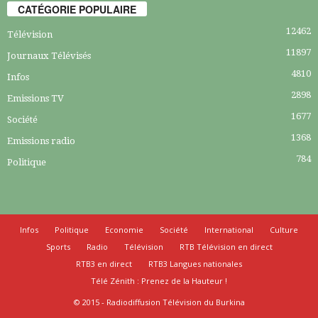
CATÉGORIE POPULAIRE
12462
Télévision
11897
Journaux Télévisés
4810
Infos
2898
Emissions TV
1677
Société
1368
Emissions radio
784
Politique
Infos
Politique
Economie
Société
International
Culture
Sports
Radio
Télévision
RTB Télévision en direct
RTB3 en direct
RTB3 Langues nationales
Télé Zénith : Prenez de la Hauteur !
© 2015 - Radiodiffusion Télévision du Burkina