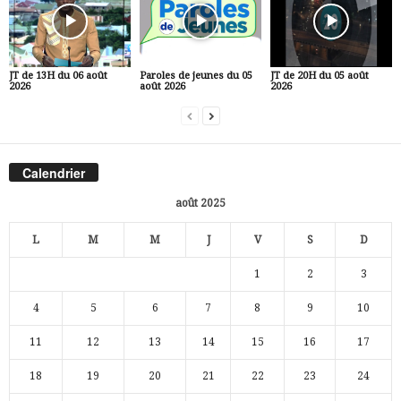
JT de 13H du 06 août
Paroles de jeunes du 05
JT de 20H du 05 août
2026
août 2026
2026
Calendrier
août 2025
L
M
M
J
V
S
D
1
2
3
4
5
6
7
8
9
10
11
12
13
14
15
16
17
18
19
20
21
22
23
24