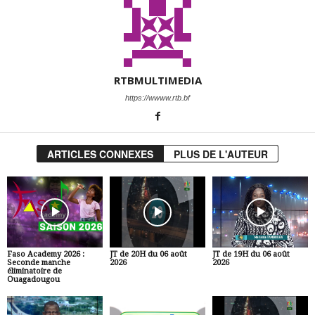
RTBMULTIMEDIA
https://wwww.rtb.bf
ARTICLES CONNEXES
PLUS DE L'AUTEUR
Faso Academy 2026 :
JT de 20H du 06 août
JT de 19H du 06 août
Seconde manche
2026
2026
éliminatoire de
Ouagadougou