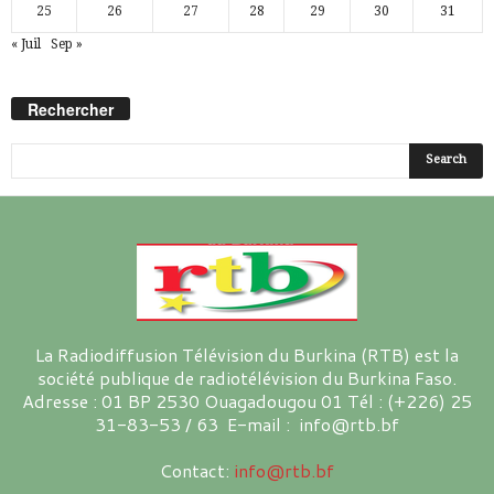
25
26
27
28
29
30
31
« Juil
Sep »
Rechercher
La Radiodiffusion Télévision du Burkina (RTB) est la
société publique de radiotélévision du Burkina Faso.
Adresse : 01 BP 2530 Ouagadougou 01 Tél : (+226) 25
31-83-53 / 63 E-mail : info@rtb.bf
Contact:
info@rtb.bf