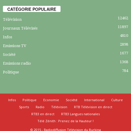
CATÉGORIE POPULAIRE
12462
Télévision
11897
Journaux Télévisés
4810
Infos
2898
Emissions TV
1677
Société
1368
Emissions radio
784
Politique
Infos
Politique
Economie
Société
International
Culture
Sports
Radio
Télévision
RTB Télévision en direct
RTB3 en direct
RTB3 Langues nationales
Télé Zénith : Prenez de la Hauteur !
© 2015 - Radiodiffusion Télévision du Burkina