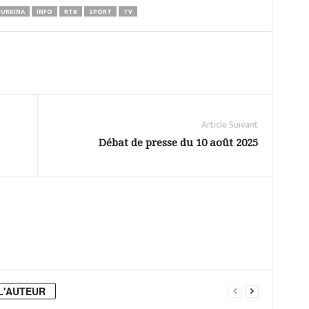
BURKINA
INFO
RTB
SPORT
TV
Article Suivant
Débat de presse du 10 août 2025
L'AUTEUR