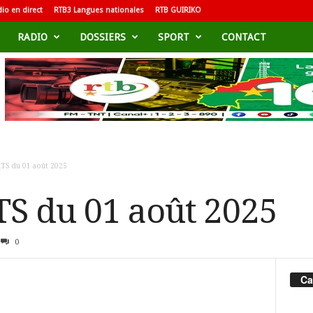
io en direct
RTB3 Langues nationales
RTB GUIRIKO
RADIO
DOSSIERS
SPORT
CONTACT
TS du 01 août 2025
S du 01 août 2025
0
Ca