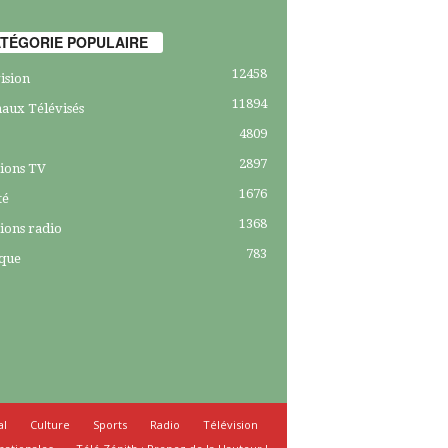
TÉGORIE POPULAIRE
12458
ision
11894
aux Télévisés
4809
2897
ions TV
1676
té
1368
ions radio
783
ique
al
Culture
Sports
Radio
Télévision