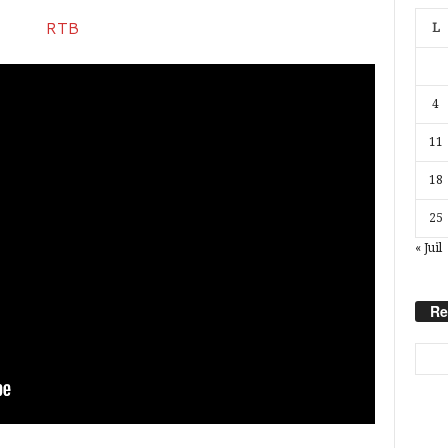
L
4
11
18
25
« Juil
Re