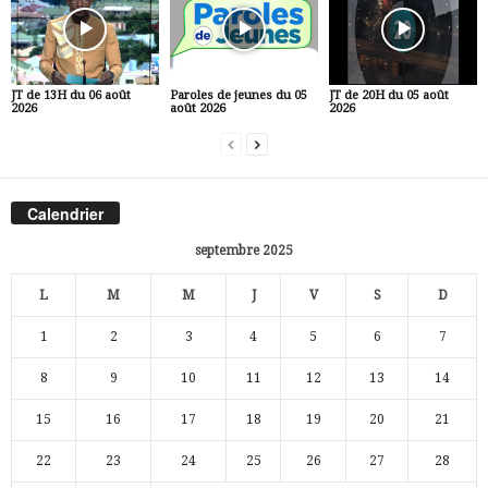
JT de 13H du 06 août
Paroles de jeunes du 05
JT de 20H du 05 août
2026
août 2026
2026
Calendrier
septembre 2025
L
M
M
J
V
S
D
1
2
3
4
5
6
7
8
9
10
11
12
13
14
15
16
17
18
19
20
21
22
23
24
25
26
27
28