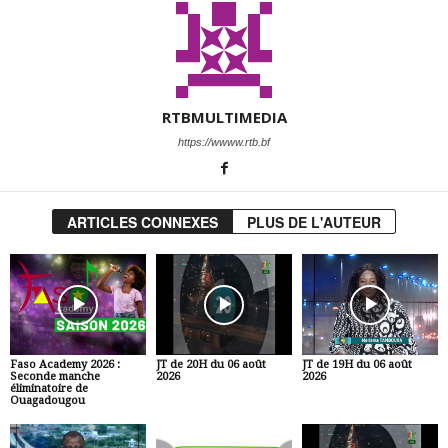
RTBMULTIMEDIA
https://wwww.rtb.bf
ARTICLES CONNEXES
PLUS DE L'AUTEUR
Faso Academy 2026 :
JT de 20H du 06 août
JT de 19H du 06 août
Seconde manche
2026
2026
éliminatoire de
Ouagadougou