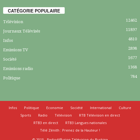
CATÉGORIE POPULAIRE
12462
Télévision
11897
Journaux Télévisés
4810
Infos
2898
Emissions TV
1677
Société
1368
Emissions radio
784
Politique
Infos
Politique
Economie
Société
International
Culture
Sports
Radio
Télévision
RTB Télévision en direct
RTB3 en direct
RTB3 Langues nationales
Télé Zénith : Prenez de la Hauteur !
© 2015 - Radiodiffusion Télévision du Burkina