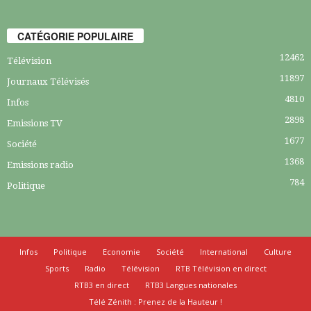
CATÉGORIE POPULAIRE
12462
Télévision
11897
Journaux Télévisés
4810
Infos
2898
Emissions TV
1677
Société
1368
Emissions radio
784
Politique
Infos
Politique
Economie
Société
International
Culture
Sports
Radio
Télévision
RTB Télévision en direct
RTB3 en direct
RTB3 Langues nationales
Télé Zénith : Prenez de la Hauteur !