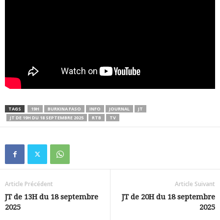
TAGS
19H
BURKINA FASO
INFO
JOURNAL
JT
JT DE 19H DU 18 SEPTEMBRE 2025
RTB
TV
Article Précédent
Article Suivant
JT de 13H du 18 septembre
JT de 20H du 18 septembre
2025
2025