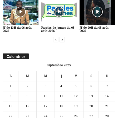
JT de 13H du 06 août
Paroles de jeunes du 05
JT de 20H du 05 août
2026
août 2026
2026
Calendrier
septembre 2025
L
M
M
J
V
S
D
1
2
3
4
5
6
7
8
9
10
11
12
13
14
15
16
17
18
19
20
21
22
23
24
25
26
27
28