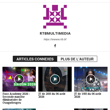
RTBMULTIMEDIA
https://wwww.rtb.bf
ARTICLES CONNEXES
PLUS DE L'AUTEUR
Faso Academy 2026 :
JT de 20H du 06 août
JT de 19H du 06 août
Seconde manche
2026
2026
éliminatoire de
Ouagadougou