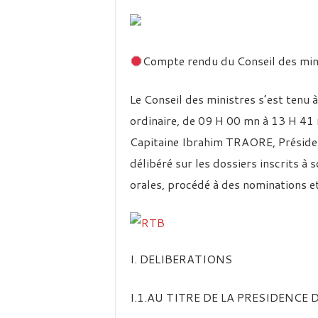
é
v
i
s
i
Compte rendu du Conseil des min
o
n
Le Conseil des ministres s’est tenu 
d
u
ordinaire, de 09 H 00 mn à 13 H 41 
B
Capitaine Ibrahim TRAORE, Président
u
délibéré sur les dossiers inscrits à
r
k
orales, procédé à des nominations et
i
n
a
I. DELIBERATIONS
I.1.AU TITRE DE LA PRESIDENCE 