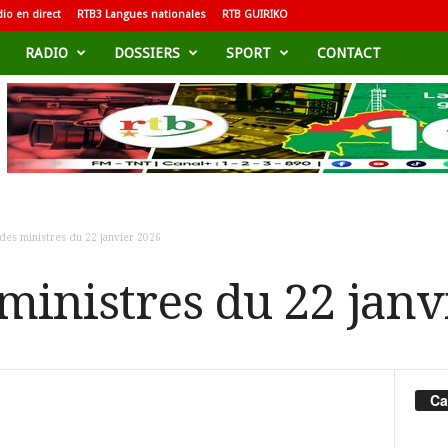
io en direct
RTB3 Langues nationales
RTB GUIRIKO
RADIO
DOSSIERS
SPORT
CONTACT
des ministres du 22 janvier 2026
 ministres du 22 janv
Ca