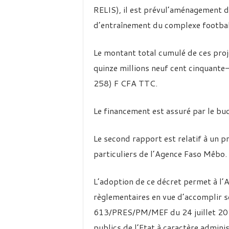
RELIS), il est prévul’aménagement d
d’entraînement du complexe footbal
Le montant total cumulé de ces proje
quinze millions neuf cent cinquant
258) F CFA TTC.
Le financement est assuré par le bud
Le second rapport est relatif à un p
particuliers de l’Agence Faso Mêbo.
L’adoption de ce décret permet à l’
règlementaires en vue d’accomplir 
613/PRES/PM/MEF du 24 juillet 201
publics de l’Etat à caractère adminis