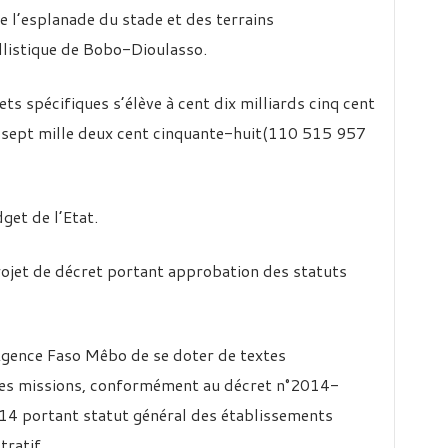
e l’esplanade du stade et des terrains
listique de Bobo-Dioulasso.
ts spécifiques s’élève à cent dix milliards cinq cent
e-sept mille deux cent cinquante-huit(110 515 957
get de l’Etat.
rojet de décret portant approbation des statuts
Agence Faso Mêbo de se doter de textes
ses missions, conformément au décret n°2014-
4 portant statut général des établissements
tratif.