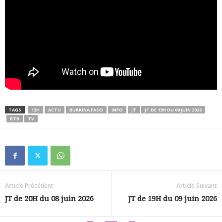
TAGS
13H
ACTU
BURKINA FASO
INFO
JT
JT DE 13H DU 09 JUIN 2026
RTB
TV
Article Précédent
Article Suivant
JT de 20H du 08 juin 2026
JT de 19H du 09 juin 2026