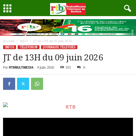
Accueil
Infos
JT de 13H du 09 juin 2026
INFOS
TÉLÉVISION
JOURNAUX TÉLÉVISÉS
JT de 13H du 09 juin 2026
Par
RTBMULTIMEDIA
-
9 juin 2026
355
0