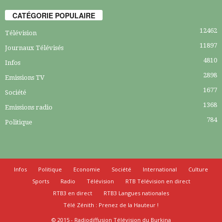
CATÉGORIE POPULAIRE
12462
Télévision
11897
Journaux Télévisés
4810
Infos
2898
Emissions TV
1677
Société
1368
Emissions radio
784
Politique
Infos
Politique
Economie
Société
International
Culture
Sports
Radio
Télévision
RTB Télévision en direct
RTB3 en direct
RTB3 Langues nationales
Télé Zénith : Prenez de la Hauteur !
© 2015 - Radiodiffusion Télévision du Burkina