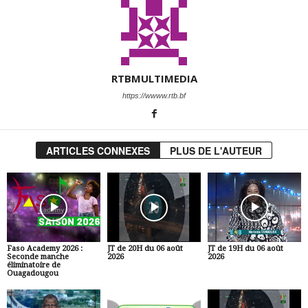
RTBMULTIMEDIA
https://wwww.rtb.bf
ARTICLES CONNEXES
PLUS DE L'AUTEUR
Faso Academy 2026 :
JT de 20H du 06 août
JT de 19H du 06 août
Seconde manche
2026
2026
éliminatoire de
Ouagadougou