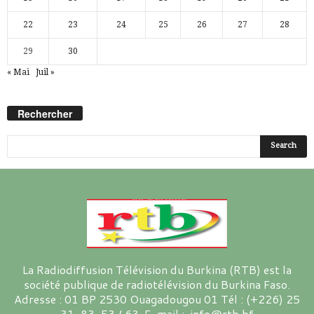
22
23
24
25
26
27
28
29
30
« Mai
Juil »
Rechercher
La Radiodiffusion Télévision du Burkina (RTB) est la
société publique de radiotélévision du Burkina Faso.
Adresse : 01 BP 2530 Ouagadougou 01 Tél : (+226) 25
31-83-53 / 63 E-mail : info@rtb.bf