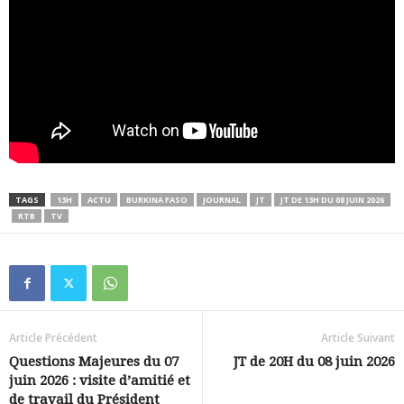
TAGS
13H
ACTU
BURKINA FASO
JOURNAL
JT
JT DE 13H DU 08 JUIN 2026
RTB
TV
Article Précédent
Article Suivant
Questions Majeures du 07
JT de 20H du 08 juin 2026
juin 2026 : visite d’amitié et
de travail du Président