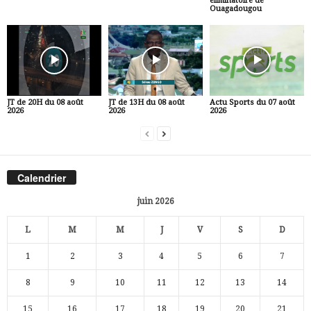
éliminatoire de
Ouagadougou
JT de 20H du 08 août
JT de 13H du 08 août
Actu Sports du 07 août
2026
2026
2026
Calendrier
juin 2026
L
M
M
J
V
S
D
1
2
3
4
5
6
7
8
9
10
11
12
13
14
15
16
17
18
19
20
21