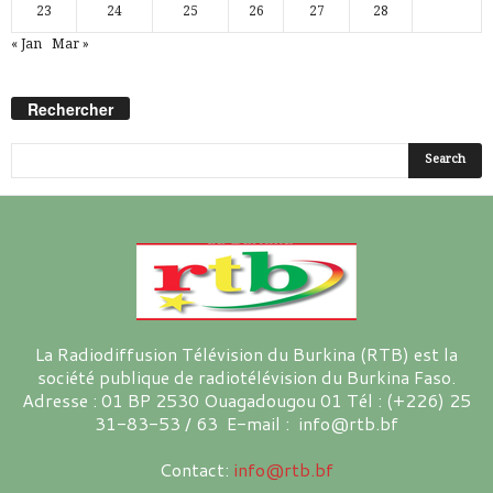
23
24
25
26
27
28
« Jan
Mar »
Rechercher
La Radiodiffusion Télévision du Burkina (RTB) est la
société publique de radiotélévision du Burkina Faso.
Adresse : 01 BP 2530 Ouagadougou 01 Tél : (+226) 25
31-83-53 / 63 E-mail : info@rtb.bf
Contact:
info@rtb.bf