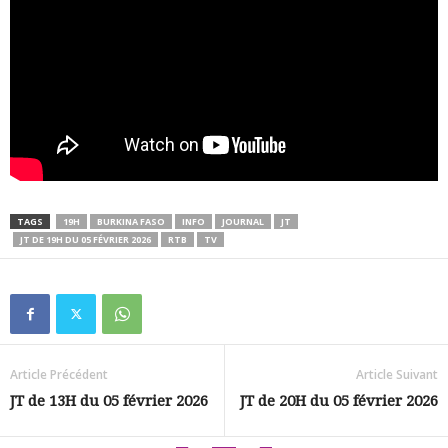
TAGS
19H
BURKINA FASO
INFO
JOURNAL
JT
JT DE 19H DU 05 FÉVRIER 2026
RTB
TV
Article Précédent
Article Suivant
JT de 13H du 05 février 2026
JT de 20H du 05 février 2026