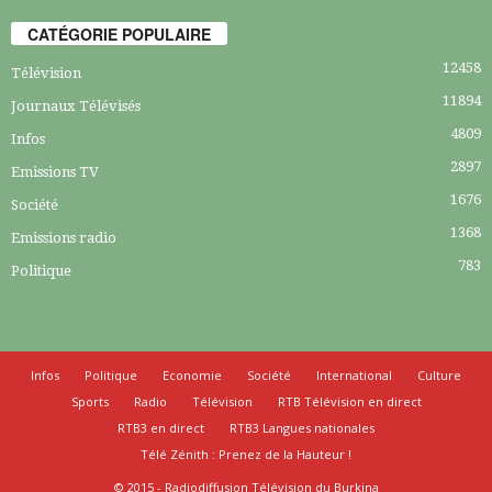
CATÉGORIE POPULAIRE
12458
Télévision
11894
Journaux Télévisés
4809
Infos
2897
Emissions TV
1676
Société
1368
Emissions radio
783
Politique
Infos
Politique
Economie
Société
International
Culture
Sports
Radio
Télévision
RTB Télévision en direct
RTB3 en direct
RTB3 Langues nationales
Télé Zénith : Prenez de la Hauteur !
© 2015 - Radiodiffusion Télévision du Burkina