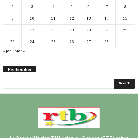
2
3
4
5
6
7
8
9
10
11
12
13
14
15
16
17
18
19
20
21
22
23
24
25
26
27
28
« Jan
Mar »
Rechercher
La Radiodiffusion Télévision du Burkina (RTB) est la