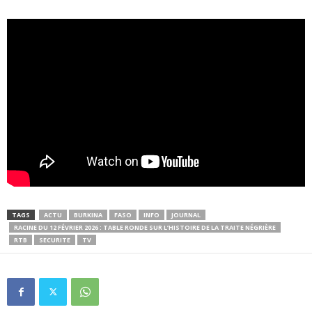
TAGS
ACTU
BURKINA
FASO
INFO
JOURNAL
RACINE DU 12 FÉVRIER 2026 : TABLE RONDE SUR L’HISTOIRE DE LA TRAITE NÉGRIÈRE
RTB
SECURITE
TV