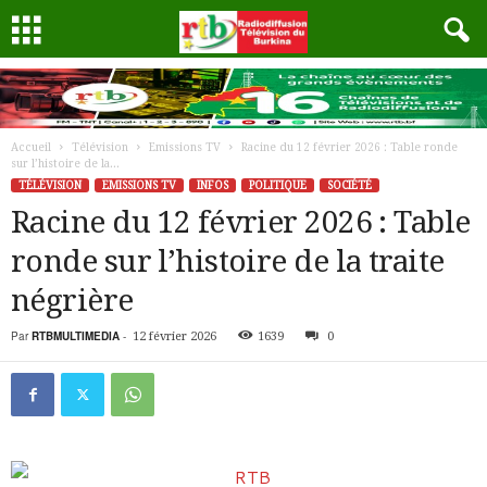
Accueil
Télévision
Emissions TV
Racine du 12 février 2026 : Table ronde
sur l’histoire de la...
TÉLÉVISION
EMISSIONS TV
INFOS
POLITIQUE
SOCIÉTÉ
Racine du 12 février 2026 : Table
ronde sur l’histoire de la traite
négrière
Par
RTBMULTIMEDIA
-
12 février 2026
1639
0