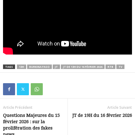
TAGS
13H
BURKINA FASO
JT
JT DE 13H DU 16 FÉVRIER 2026
RTB
TV
Article Précédent
Article Suivant
Questions Majeures du 15
JT de 19H du 16 février 2026
février 2026 : sur la
prolifération des fakes
news