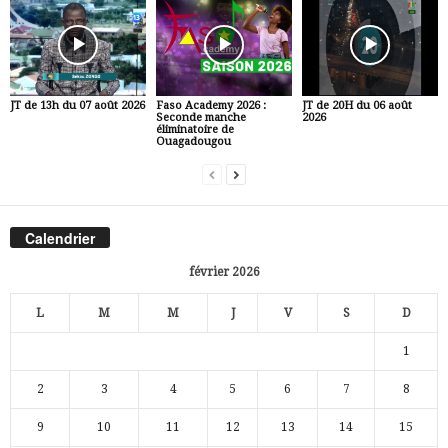
JT de 13h du 07 août 2026
Faso Academy 2026 :
JT de 20H du 06 août
Seconde manche
2026
éliminatoire de
Ouagadougou
Calendrier
février 2026
L
M
M
J
V
S
D
1
2
3
4
5
6
7
8
9
10
11
12
13
14
15