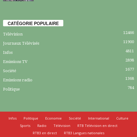
CATÉGORIE POPULAIRE
12466
Télévision
11900
Journaux Télévisés
4811
Infos
2898
Emissions TV
1677
Société
1368
Emissions radio
784
Politique
Infos
Politique
Economie
Société
International
Culture
Sports
Radio
Télévision
RTB Télévision en direct
RTB3 en direct
RTB3 Langues nationales