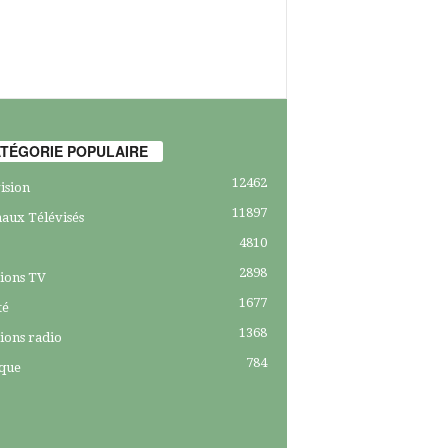
TÉGORIE POPULAIRE
12462
ision
11897
aux Télévisés
4810
2898
ions TV
1677
té
1368
ions radio
784
ique