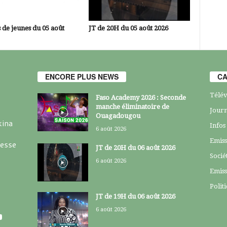
 de jeunes du 05 août
JT de 20H du 05 août 2026
ENCORE PLUS NEWS
CA
Télév
Faso Academy 2026 : Seconde
manche éliminatoire de
Journ
Ouagadougou
kina
Infos
6 août 2026
Emiss
resse
JT de 20H du 06 août 2026
Socié
6 août 2026
Emiss
Polit
JT de 19H du 06 août 2026
6 août 2026