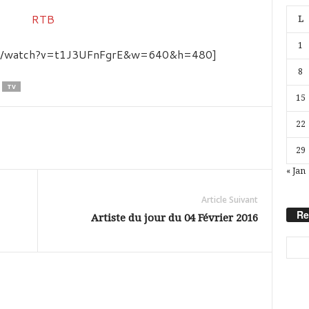
L
1
com/watch?v=t1J3UFnFgrE&w=640&h=480]
8
TV
15
22
29
« Jan
Article Suivant
Re
Artiste du jour du 04 Février 2016