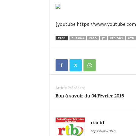
é
v
i
s
[youtube https://www.youtube.
i
o
n
TAGS
BURKINA
FASO
JT
REGIONS
RTB
d
u
B
u
r
k
i
Article Précédent
n
a
Bon à savoir du 04 Février 2016
rtb.bf
https://www.rtb.bf