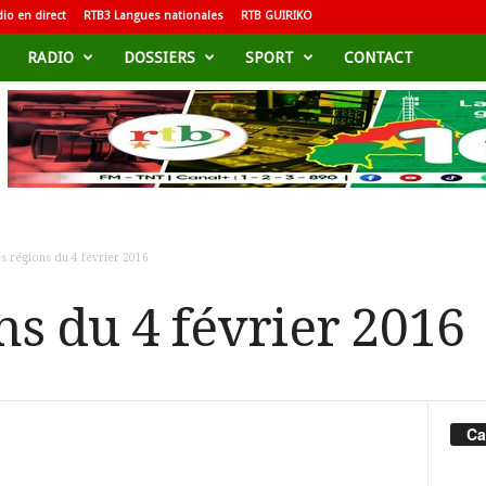
io en direct
RTB3 Langues nationales
RTB GUIRIKO
RADIO
DOSSIERS
SPORT
CONTACT
s régions du 4 février 2016
ns du 4 février 2016
Ca