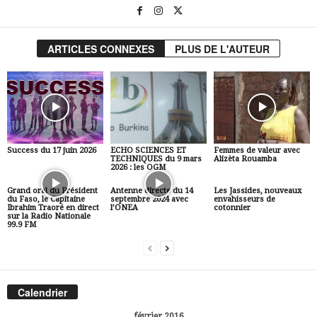
ARTICLES CONNEXES
PLUS DE L'AUTEUR
Success du 17 juin 2026
ECHO SCIENCES ET
Femmes de valeur avec
TECHNIQUES du 9 mars
Alizèta Rouamba
2026 : les OGM
Grand oral du Président
Antenne directe du 14
Les Jassides, nouveaux
du Faso, le Capitaine
septembre 2024 avec
envahisseurs de
Ibrahim Traoré en direct
l’ONEA
cotonnier
sur la Radio Nationale
99.9 FM
Calendrier
février 2016