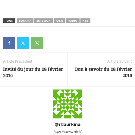
TAGS
BURKINA
EMISSION
FASO
RADIO
RTB
Article Précédent
Article Suivant
Invité du jour du 08 Février
Bon à savoir du 08 Février
2016
2016
@rtburkina
https://wwww.rtb.bf