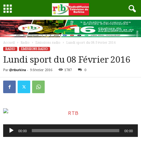
Accueil
Radio
Emissions radio
Lundi sport du 08 Février 2016
RADIO
EMISSIONS RADIO
Lundi sport du 08 Février 2016
Par
@rtburkina
-
9 février 2016
1787
0
Lecteur
00:00
00:00
audio