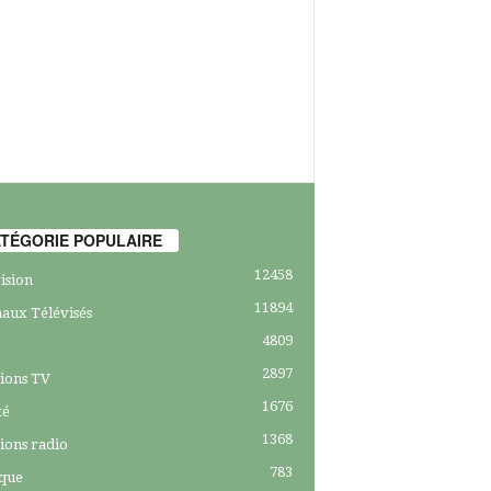
TÉGORIE POPULAIRE
12458
ision
11894
aux Télévisés
4809
2897
ions TV
1676
té
1368
ions radio
783
ique