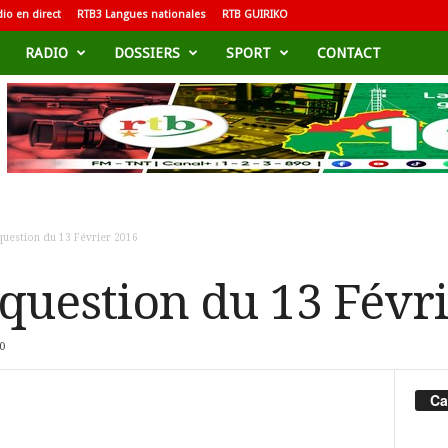
io en direct
RTB3 Langues nationales
RTB GUIRIKO
RADIO
DOSSIERS
SPORT
CONTACT
question du 13 Février 2016
 question du 13 Févr
0
Ca