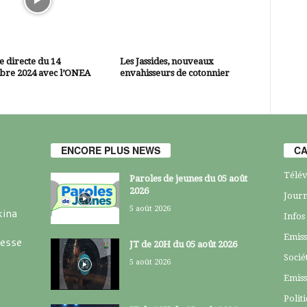
 directe du 14
Les Jassides, nouveaux
bre 2024 avec l’ONEA
envahisseurs de cotonnier
ENCORE PLUS NEWS
CA
Télév
Paroles de jeunes du 05 août
2026
Journ
5 août 2026
kina
Infos
Emiss
resse
JT de 20H du 05 août 2026
Socié
5 août 2026
Emiss
Polit