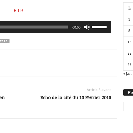
L
1
Utilisez
00:00
8
les
TRTB
15
flèches
haut/bas
22
pour
29
augmenter
« Jan
ou
diminuer
Article Suivant
Re
le
en
Echo de la cité du 13 Février 2016
volume.