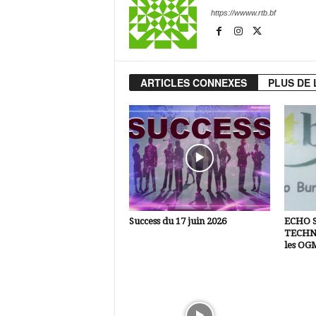
https://wwww.rtb.bf
ARTICLES CONNEXES
PLUS DE 
Success du 17 juin 2026
ECHO 
TECHNI
les OG