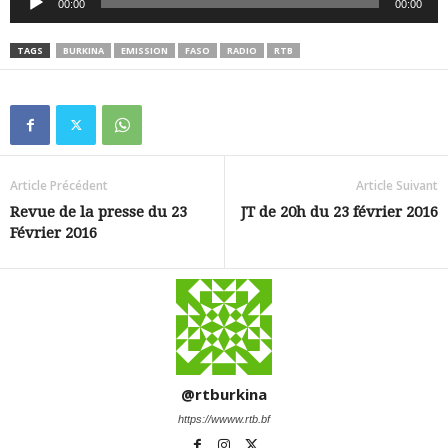
00:00
00:00
audio
TAGS
BURKINA
EMISSION
FASO
RADIO
RTB
Article Précédent
Article Suivant
Revue de la presse du 23
JT de 20h du 23 février 2016
Février 2016
@rtburkina
https://wwww.rtb.bf