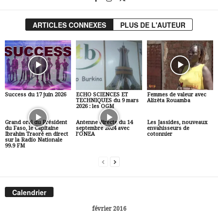
ARTICLES CONNEXES
PLUS DE L'AUTEUR
Success du 17 juin 2026
ECHO SCIENCES ET
Femmes de valeur avec
TECHNIQUES du 9 mars
Alizèta Rouamba
2026 : les OGM
Grand oral du Président
Antenne directe du 14
Les Jassides, nouveaux
du Faso, le Capitaine
septembre 2024 avec
envahisseurs de
Ibrahim Traoré en direct
l’ONEA
cotonnier
sur la Radio Nationale
99.9 FM
Calendrier
février 2016