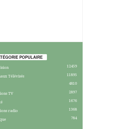
TÉGORIE POPULAIRE
12459
ision
11895
aux Télévisés
4810
2897
ions TV
1676
té
1368
ions radio
784
ique