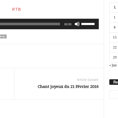
L
1
Utilisez
00:00
8
les
RTB
15
flèches
haut/bas
22
pour
29
augmenter
« Jan
ou
diminuer
Article Suivant
Re
le
Chant joyeux du 21 Février 2016
volume.