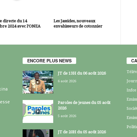
 directe du 14
Les Jassides, nouveaux
bre 2024 avec l’ONEA
envahisseurs de cotonnier
ENCORE PLUS NEWS
CA
Télév
JT de 13H du 06 août 2026
Journ
6 août 2026
kina
Infos
Emiss
resse
Paroles de jeunes du 05 août
2026
Socié
5 août 2026
Emiss
Polit
JT de 20H du 05 août 2026