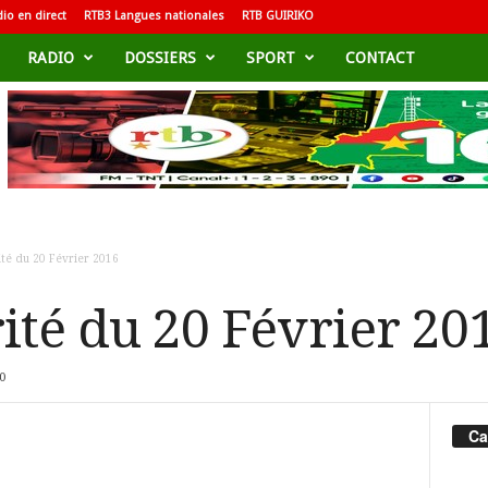
io en direct
RTB3 Langues nationales
RTB GUIRIKO
RADIO
DOSSIERS
SPORT
CONTACT
ité du 20 Février 2016
ité du 20 Février 20
0
Ca