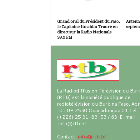
Grand oral du Président du Faso,
Antenne
le Capitaine Ibrahim Traoré en
septem
direct sur la Radio Nationale
99.9 FM
La Radiodiffusion Télévision du Bur
(RTB) est la société publique de
radiotélévision du Burkina Faso. Ad
: 01 BP 2530 Ouagadougou 01 Tél :
(+226) 25 31-83-53 / 63 E-mail :
info@rtb.bf
Contact:
info@rtb.bf