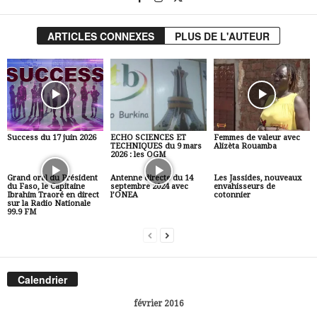
ARTICLES CONNEXES
PLUS DE L'AUTEUR
Success du 17 juin 2026
ECHO SCIENCES ET
Femmes de valeur avec
TECHNIQUES du 9 mars
Alizèta Rouamba
2026 : les OGM
Grand oral du Président
Antenne directe du 14
Les Jassides, nouveaux
du Faso, le Capitaine
septembre 2024 avec
envahisseurs de
Ibrahim Traoré en direct
l’ONEA
cotonnier
sur la Radio Nationale
99.9 FM
Calendrier
février 2016