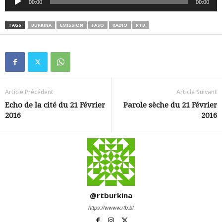
00:00
00:00
audio
TAGS
BURKINA
EMISSION
FASO
RADIO
RTB
Article Précédent
Article Suivant
Echo de la cité du 21 Février
Parole sèche du 21 Février
2016
2016
@rtburkina
https://wwww.rtb.bf