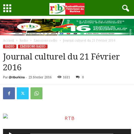
Accueil
Radio
Emissions radio
Journal culturel du 21 Février 2016
RADIO
EMISSIONS RADIO
Journal culturel du 21 Février
2016
Par
@rtburkina
-
23 février 2016
1611
0
Lecteur