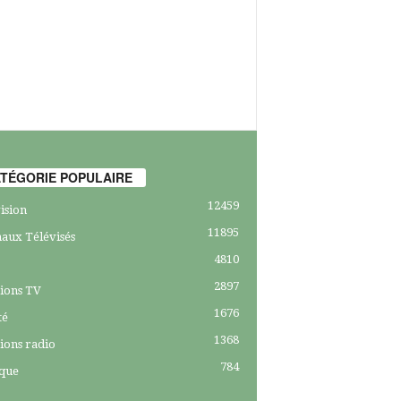
TÉGORIE POPULAIRE
12459
ision
11895
aux Télévisés
4810
2897
ions TV
1676
té
1368
ions radio
784
ique