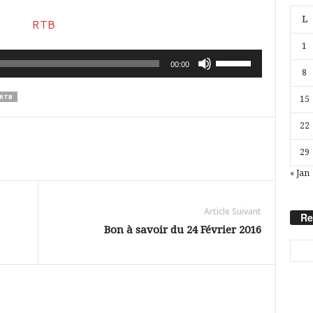
L
1
Utilisez
00:00
8
les
RTB
15
flèches
haut/bas
22
pour
29
augmenter
« Jan
ou
diminuer
Article Suivant
Re
le
Bon à savoir du 24 Février 2016
volume.