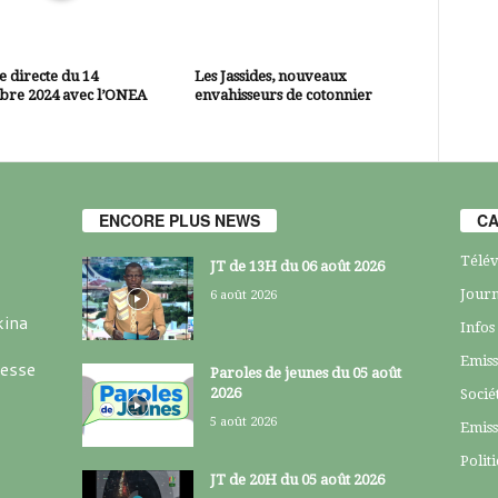
 directe du 14
Les Jassides, nouveaux
bre 2024 avec l’ONEA
envahisseurs de cotonnier
ENCORE PLUS NEWS
CA
Télév
JT de 13H du 06 août 2026
Journ
6 août 2026
kina
Infos
Emiss
resse
Paroles de jeunes du 05 août
2026
Socié
5 août 2026
Emiss
Polit
JT de 20H du 05 août 2026