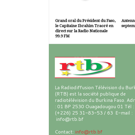
Grand oral du Président du Faso,
Antenne
le Capitaine Ibrahim Traoré en
septem
direct sur la Radio Nationale
99.9 FM
La Radiodiffusion Télévision du Bur
(RTB) est la société publique de
radiotélévision du Burkina Faso. Ad
: 01 BP 2530 Ouagadougou 01 Tél :
(+226) 25 31-83-53 / 63 E-mail :
info@rtb.bf
Contact:
info@rtb.bf