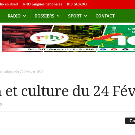
io en direct
RTB3 Langues nationales
RTB GUIRIKO
RADIO
DOSSIERS
SPORT
CONTACT
et culture du 24 Février 2016
 et culture du 24 Fé
0
Ca