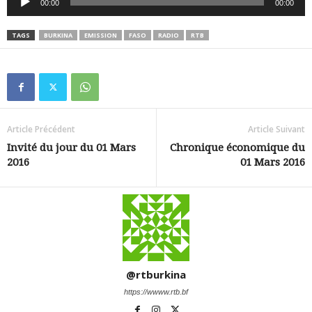
00:00
00:00
audio
TAGS
BURKINA
EMISSION
FASO
RADIO
RTB
Article Précédent
Article Suivant
Invité du jour du 01 Mars
Chronique économique du
2016
01 Mars 2016
@rtburkina
https://wwww.rtb.bf