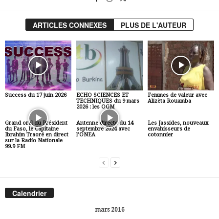
ARTICLES CONNEXES
PLUS DE L'AUTEUR
Success du 17 juin 2026
ECHO SCIENCES ET
Femmes de valeur avec
TECHNIQUES du 9 mars
Alizèta Rouamba
2026 : les OGM
Grand oral du Président
Antenne directe du 14
Les Jassides, nouveaux
du Faso, le Capitaine
septembre 2024 avec
envahisseurs de
Ibrahim Traoré en direct
l’ONEA
cotonnier
sur la Radio Nationale
99.9 FM
Calendrier
mars 2016