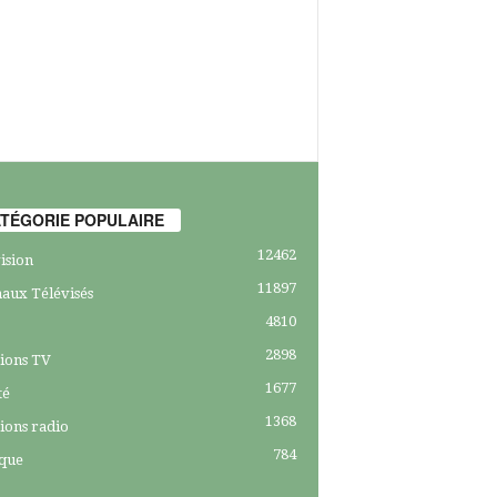
TÉGORIE POPULAIRE
12462
ision
11897
aux Télévisés
4810
2898
ions TV
1677
té
1368
ions radio
784
ique