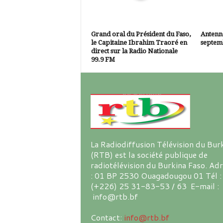
Grand oral du Président du Faso,
Antenne
le Capitaine Ibrahim Traoré en
septem
direct sur la Radio Nationale
99.9 FM
La Radiodiffusion Télévision du Bur
(RTB) est la société publique de
radiotélévision du Burkina Faso. Ad
: 01 BP 2530 Ouagadougou 01 Tél :
(+226) 25 31-83-53 / 63 E-mail :
info@rtb.bf
Contact:
info@rtb.bf