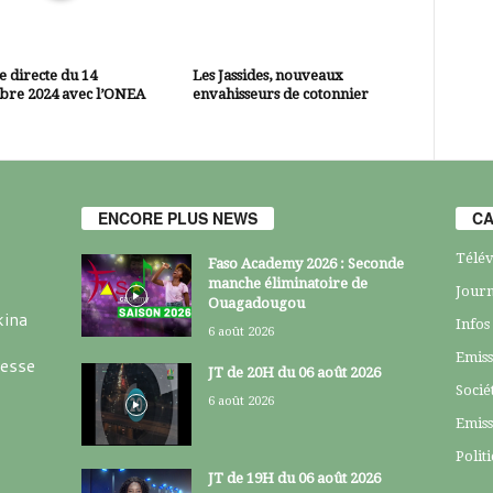
 directe du 14
Les Jassides, nouveaux
bre 2024 avec l’ONEA
envahisseurs de cotonnier
ENCORE PLUS NEWS
CA
Télév
Faso Academy 2026 : Seconde
manche éliminatoire de
Journ
Ouagadougou
kina
Infos
6 août 2026
Emiss
resse
JT de 20H du 06 août 2026
Socié
6 août 2026
Emiss
Polit
JT de 19H du 06 août 2026