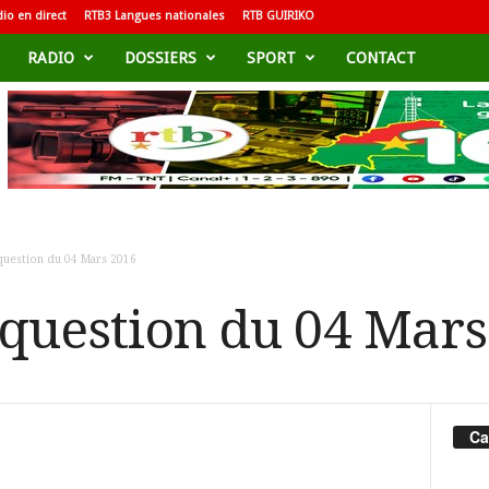
io en direct
RTB3 Langues nationales
RTB GUIRIKO
RADIO
DOSSIERS
SPORT
CONTACT
question du 04 Mars 2016
 question du 04 Mars
Ca