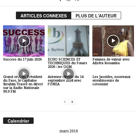
ARTICLES CONNEXES
PLUS DE L'AUTEUR
Success du 17 juin 2026
ECHO SCIENCES ET
Femmes de valeur avec
TECHNIQUES du 9 mars
Alizèta Rouamba
2026 : les OGM
Grand oral du Président
Antenne directe du 14
Les Jassides, nouveaux
du Faso, le Capitaine
septembre 2024 avec
envahisseurs de
Ibrahim Traoré en direct
l’ONEA
cotonnier
sur la Radio Nationale
99.9 FM
Calendrier
mars 2016