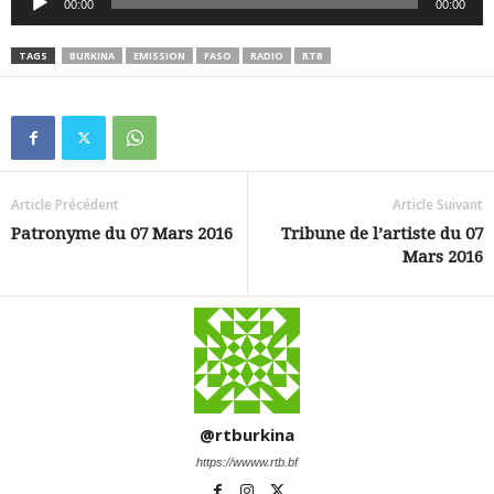
00:00
00:00
audio
TAGS
BURKINA
EMISSION
FASO
RADIO
RTB
Article Précédent
Article Suivant
Patronyme du 07 Mars 2016
Tribune de l’artiste du 07
Mars 2016
@rtburkina
https://wwww.rtb.bf