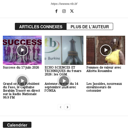
https://wwww.rtb.bf
ARTICLES CONNEXES
PLUS DE L'AUTEUR
Success du 17 juin 2026
ECHO SCIENCES ET
Femmes de valeur avec
TECHNIQUES du 9 mars
Alizèta Rouamba
2026 : les OGM
Grand oral du Président
Antenne directe du 14
Les Jassides, nouveaux
du Faso, le Capitaine
septembre 2024 avec
envahisseurs de
Ibrahim Traoré en direct
l’ONEA
cotonnier
sur la Radio Nationale
99.9 FM
Calendrier