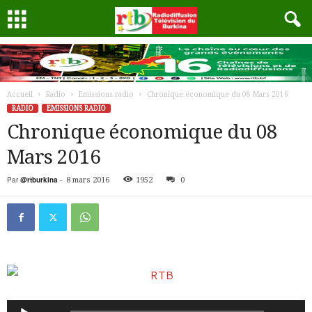
Accueil
Radio
Emissions radio
Chronique économique du 08 Mars 2016
RADIO
EMISSIONS RADIO
Chronique économique du 08
Mars 2016
Par
@rtburkina
-
8 mars 2016
1952
0
Lecteur