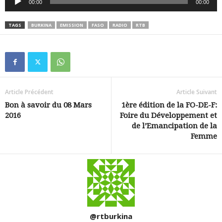
00:00
00:00
audio
TAGS
BURKINA
EMISSION
FASO
RADIO
RTB
Article Précédent
Article Suivant
Bon à savoir du 08 Mars
1ère édition de la FO-DE-F:
2016
Foire du Développement et
de l’Emancipation de la
Femme
@rtburkina