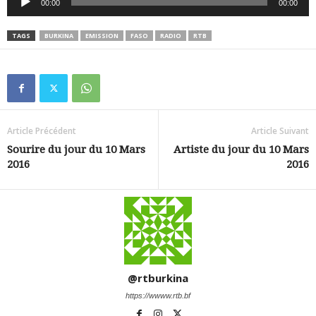
00:00
00:00
audio
TAGS
BURKINA
EMISSION
FASO
RADIO
RTB
Article Précédent
Article Suivant
Sourire du jour du 10 Mars
Artiste du jour du 10 Mars
2016
2016
@rtburkina
https://wwww.rtb.bf