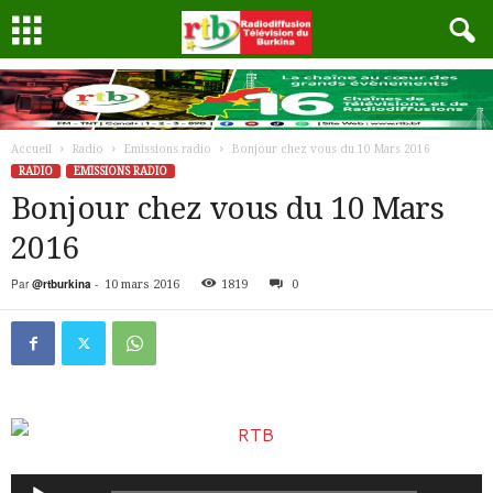
Accueil
Radio
Emissions radio
Bonjour chez vous du 10 Mars 2016
RADIO
EMISSIONS RADIO
Bonjour chez vous du 10 Mars
2016
Par
@rtburkina
-
10 mars 2016
1819
0
Lecteur