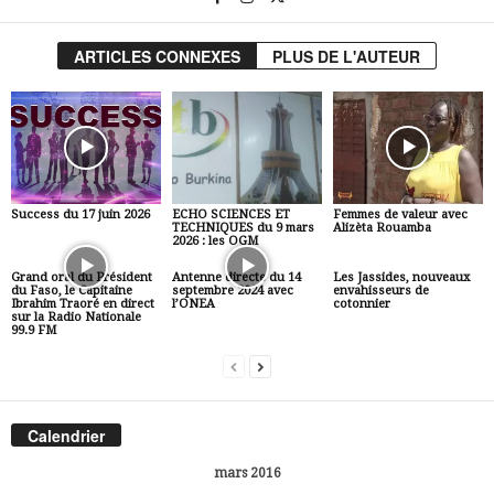
ARTICLES CONNEXES
PLUS DE L'AUTEUR
Success du 17 juin 2026
ECHO SCIENCES ET
Femmes de valeur avec
TECHNIQUES du 9 mars
Alizèta Rouamba
2026 : les OGM
Grand oral du Président
Antenne directe du 14
Les Jassides, nouveaux
du Faso, le Capitaine
septembre 2024 avec
envahisseurs de
Ibrahim Traoré en direct
l’ONEA
cotonnier
sur la Radio Nationale
99.9 FM
Calendrier
mars 2016