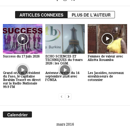
ARTICLES CONNEXES
PLUS DE L'AUTEUR
Success du 17 juin 2026
ECHO SCIENCES ET
Femmes de valeur avec
TECHNIQUES du 9 mars
Alizèta Rouamba
2026 : les OGM
Grand oral du Président
Antenne directe du 14
Les Jassides, nouveaux
du Faso, le Capitaine
septembre 2024 avec
envahisseurs de
Ibrahim Traoré en direct
l’ONEA
cotonnier
sur la Radio Nationale
99.9 FM
Calendrier
mars 2016