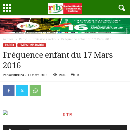
Accueil
Radio
Emissions radio
Fréquence enfant du 17 Mars 2016
RADIO
EMISSIONS RADIO
Fréquence enfant du 17 Mars
2016
Par
@rtburkina
-
17 mars 2016
1904
0
Lecteur