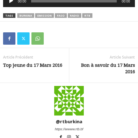
00:00
00:00
audio
TAGS
BURKINA
EMISSION
FASO
RADIO
RTB
Article Précédent
Article Suivant
Top jeune du 17 Mars 2016
Bon à savoir du 17 Mars
2016
@rtburkina
https://wwww.rtb.bf