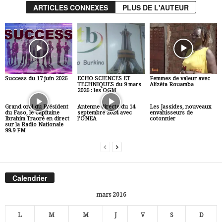
ARTICLES CONNEXES
PLUS DE L'AUTEUR
Success du 17 juin 2026
ECHO SCIENCES ET
Femmes de valeur avec
TECHNIQUES du 9 mars
Alizèta Rouamba
2026 : les OGM
Grand oral du Président
Antenne directe du 14
Les Jassides, nouveaux
du Faso, le Capitaine
septembre 2024 avec
envahisseurs de
Ibrahim Traoré en direct
l’ONEA
cotonnier
sur la Radio Nationale
99.9 FM
Calendrier
mars 2016
L
M
M
J
V
S
D