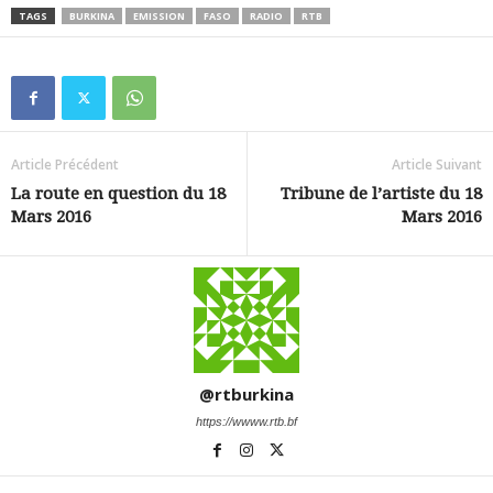
TAGS
BURKINA
EMISSION
FASO
RADIO
RTB
Article Précédent
Article Suivant
La route en question du 18
Tribune de l’artiste du 18
Mars 2016
Mars 2016
@rtburkina
https://wwww.rtb.bf