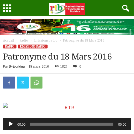
Accueil
Radio
Emissions radio
Patronyme du 18 Mars 2016
RADIO
EMISSIONS RADIO
Patronyme du 18 Mars 2016
Par
@rtburkina
-
18 mars 2016
1827
0
Lecteur
00:00
00:00
audio