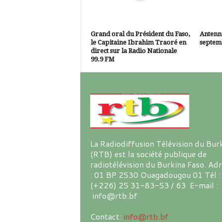
Grand oral du Président du Faso,
Antenne
le Capitaine Ibrahim Traoré en
septem
direct sur la Radio Nationale
99.9 FM
La Radiodiffusion Télévision du Bur
(RTB) est la société publique de
radiotélévision du Burkina Faso. Ad
: 01 BP 2530 Ouagadougou 01 Tél :
(+226) 25 31-83-53 / 63 E-mail :
info@rtb.bf
Contact:
info@rtb.bf