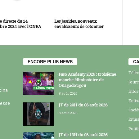
 directe du 14
Les Jassides, nouveaux
bre 2024 avec l’ONEA
envahisseurs de cotonnier
ENCORE PLUS NEWS
CA
Télév
Faso Academy 2026 : troisième
manche éliminatoire de
Journ
Ouagadougou
kina
Infos
8 août 2026
Emiss
resse
JT de 20H du 08 août 2026
Socié
8 août 2026
Emiss
Polit
JT de 13H du 08 août 2026