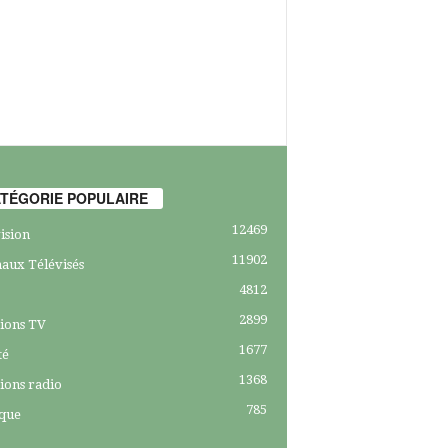
TÉGORIE POPULAIRE
12469
ision
11902
aux Télévisés
4812
2899
ions TV
1677
té
1368
ions radio
785
ique