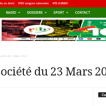
io en direct
RTB3 Langues nationales
RTB GUIRIKO
RADIO
DOSSIERS
SPORT
CONTACT
ciété du 23 Mars 2016
ociété du 23 Mars 2
Ca