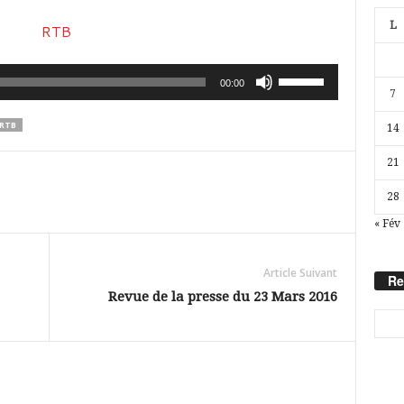
L
Utilisez
00:00
7
les
RTB
14
flèches
haut/bas
21
pour
28
augmenter
« Fév
ou
diminuer
Article Suivant
Re
le
Revue de la presse du 23 Mars 2016
volume.