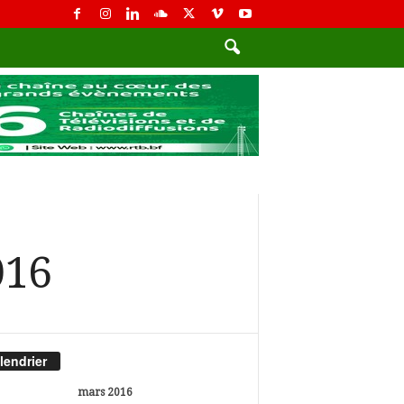
016
lendrier
mars 2016