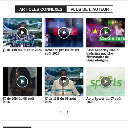
ARTICLES CONNEXES
PLUS DE L'AUTEUR
JT de 13h du 09 août 2026
Débat de presse du 09
Faso Academy 2026 :
août 2026
troisième manche
éliminatoire de
Ouagadougou
JT de 20H du 08 août
JT de 13H du 08 août
Actu Sports du 07 août
2026
2026
2026