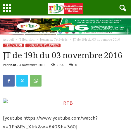
Accueil
Télévision
Journaux Télévisés
JT de 19h du 03 novembre 2016
TÉLÉVISION
JOURNAUX TÉLÉVISÉS
JT de 19h du 03 novembre 2016
Par
rtb.bf
-
3 novembre 2016
2154
0
[youtube https://www.youtube.com/watch?
v=1Fh8Rv_XIrk&w=640&h=360]