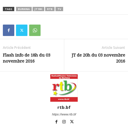
TAGS
BURKINA
JT19H
RTB
TV
Article Précédent
Article Suivant
Flash info de 18h du 03
JT de 20h du 03 novembre
novembre 2016
2016
rtb.bf
https://www.rtb.bf