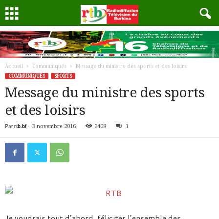
Accueil
Communiqués
Message du ministre des sports et des loisirs
COMMUNIQUÉS
SPORTS
Message du ministre des sports
et des loisirs
Par
rtb.bf
-
3 novembre 2016
2468
1
Je voudrais tout d’abord, féliciter l’ensemble des