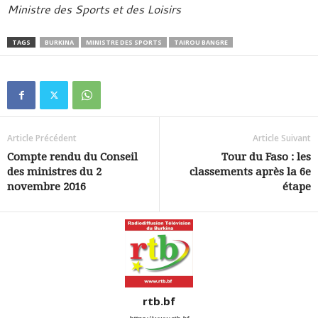
Ministre des Sports et des Loisirs
TAGS
BURKINA
MINISTRE DES SPORTS
TAIROU BANGRE
Article Précédent
Article Suivant
Compte rendu du Conseil
Tour du Faso : les
des ministres du 2
classements après la 6e
novembre 2016
étape
rtb.bf