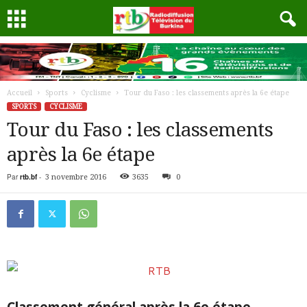
Accueil
Sports
Cyclisme
Tour du Faso : les classements après la 6e étape
SPORTS
CYCLISME
Tour du Faso : les classements
après la 6e étape
Par
rtb.bf
-
3 novembre 2016
3635
0