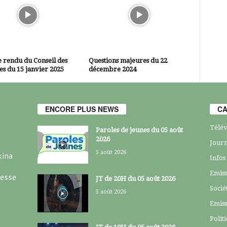
 rendu du Conseil des
Questions majeures du 22
es du 15 janvier 2025
décembre 2024
ENCORE PLUS NEWS
CA
Télév
Paroles de jeunes du 05 août
2026
Journ
5 août 2026
kina
Infos
Emiss
resse
JT de 20H du 05 août 2026
Socié
5 août 2026
Emiss
Polit