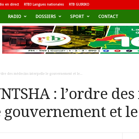
io en direct
RTB3 Langues nationales
RTB GUIRIKO
RADIO
DOSSIERS
SPORT
CONTACT
dre des médecins interpelle le gouvernement et le...
NTSHA : l’ordre des
le gouvernement et 