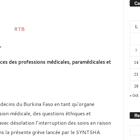
Ca
L
,
7
ices des professions médicales, paramédicales et
14
21
28
« Oct
édecins du Burkina Faso en tant qu’organe
ssion médicale, des questions éthiques et
Re
avec désolation l’interruption des soins en raison
ns la présente grève lancée par le SYNTSHA.