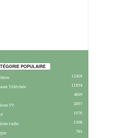
TÉGORIE POPULAIRE
12458
ision
11894
aux Télévisés
4809
2897
ions TV
1676
té
1368
ions radio
783
ique