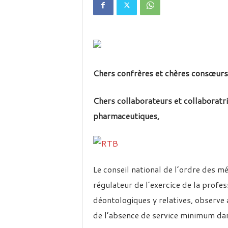
é
v
i
s
i
o
n
Chers confrères et chères consœurs
d
u
B
Chers collaborateurs et collaboratr
u
pharmaceutiques,
r
k
i
n
a
Le conseil national de l’ordre des m
régulateur de l’exercice de la profe
déontologiques y relatives, observe 
de l’absence de service minimum da