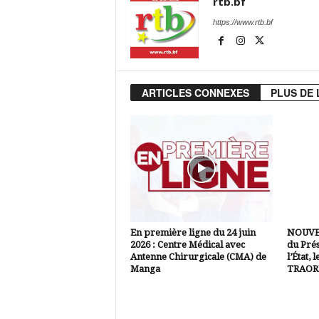
rtb.bf
https://www.rtb.bf
ARTICLES CONNEXES
PLUS DE 
En première ligne du 24 juin
NOUVEL
2026 : Centre Médical avec
du Prés
Antenne Chirurgicale (CMA) de
l’État,
Manga
TRAORÉ