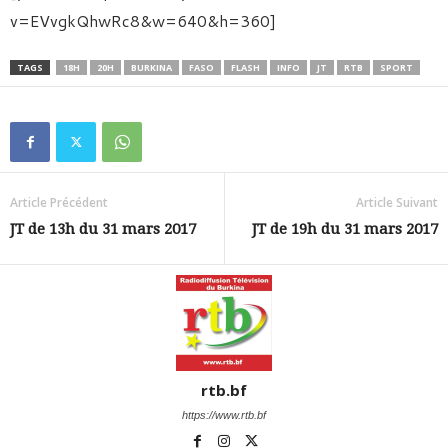
v=EVvgkQhwRc8&w=640&h=360]
TAGS
18H
20H
BURKINA
FASO
FLASH
INFO
JT
RTB
SPORT
Article Précédent
Article Suivant
JT de 13h du 31 mars 2017
JT de 19h du 31 mars 2017
rtb.bf
https://www.rtb.bf