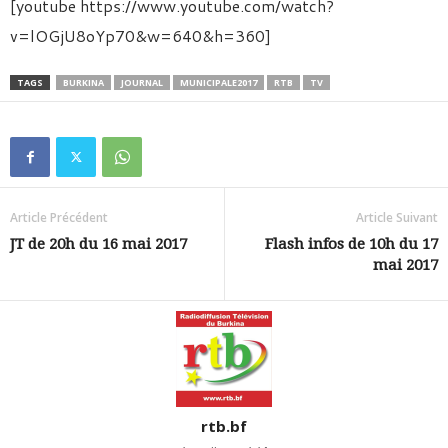
[youtube https://www.youtube.com/watch?
v=lOGjU8oYp70&w=640&h=360]
TAGS
BURKINA
JOURNAL
MUNICIPALE2017
RTB
TV
Article Précédent
Article Suivant
JT de 20h du 16 mai 2017
Flash infos de 10h du 17
mai 2017
rtb.bf