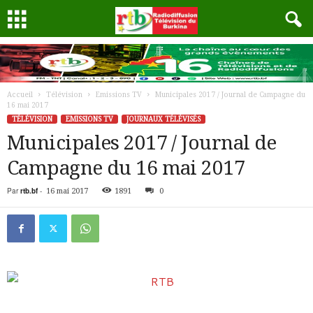
Accueil
Télévision
Emissions TV
Municipales 2017 / Journal de Campagne du
16 mai 2017
TÉLÉVISION
EMISSIONS TV
JOURNAUX TÉLÉVISÉS
Municipales 2017 / Journal de
Campagne du 16 mai 2017
Par
rtb.bf
-
16 mai 2017
1891
0